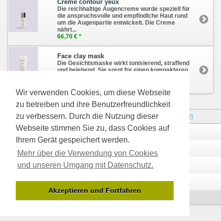
Creme contour yeux
Die reichhaltige Augencreme wurde speziell für
die anspruchsvolle und empfindlche Haut rund
um die Augenpartie entwickelt. Die Creme
nährt...
66,70 € *
Face clay mask
Die Gesichtsmaske wirkt tonisierend, straffend
und belebend. Sie sorgt für einen kompakteren
und strahlenden Teint. Sie eignet sich...
49,20 € *
Wir verwenden Cookies, um diese Webseite
zu betreiben und ihre Benutzerfreundlichkeit
* Alle Preise inkl. MwSt., zzgl.
Versandkosten
zu verbessern. Durch die Nutzung dieser
Webseite stimmen Sie zu, dass Cookies auf
Kontakt
Über uns
Ihrem Gerät gespeichert werden.
Zahlungsarten
Versandinfos
Mehr über die Verwendung von Cookies
und unseren Umgang mit Datenschutz.
Datenschutzerklärung
AGB
Impressum
Widerrufsrecht
Akzeptieren und Fortfahren
Desktop Version