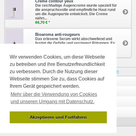
Creme contour yeux
Die reichhaltige Augencreme wurde speziell für
die anspruchsvolle und empfindlche Haut rund
um die Augenpartie entwickelt. Die Creme
nährt...
66,70 € *
Bioaroma anti-rougeurs
Das erlesene Serum wirkt abschwellend und
festigt die Gefäße und verringert Rötungen. Es
eignet sich vor allem für sensible...
71,80 € *
Wir verwenden Cookies, um diese Webseite
zu betreiben und ihre Benutzerfreundlichkeit
* Alle Preise inkl. MwSt., zzgl.
Versandkosten
zu verbessern. Durch die Nutzung dieser
Webseite stimmen Sie zu, dass Cookies auf
Kontakt
Über uns
Ihrem Gerät gespeichert werden.
Zahlungsarten
Versandinfos
Mehr über die Verwendung von Cookies
und unseren Umgang mit Datenschutz.
Datenschutzerklärung
AGB
Impressum
Widerrufsrecht
Akzeptieren und Fortfahren
Desktop Version