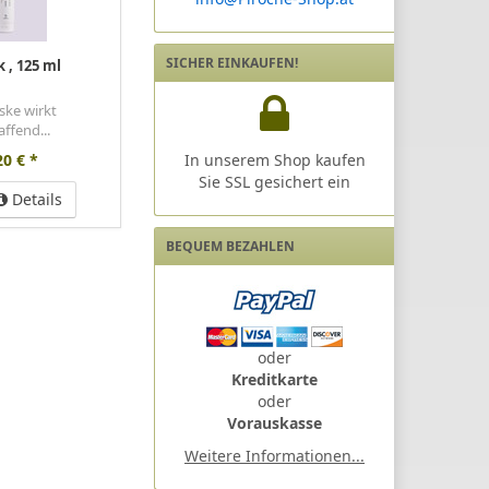
SICHER EINKAUFEN!
k
, 125 ml
ske wirkt
affend...
In unserem Shop kaufen
20 € *
Sie SSL gesichert ein
Details
BEQUEM BEZAHLEN
oder
Kreditkarte
oder
​Vorauskasse
Weitere Informationen...