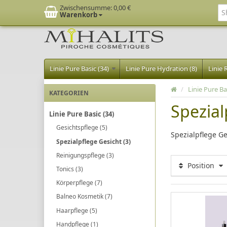
Zwischensumme:
0,00 €
Warenkorb
Linie Pure Basic (34)
Linie Pure Hydration (8)
Linie 
/
Linie Pure Ba
KATEGORIEN
Spezial
Linie Pure Basic (34)
Gesichtspflege (5)
Spezialpflege Ge
Spezialpflege Gesicht (3)
Reinigungspflege (3)
Position
Tonics (3)
Körperpflege (7)
Balneo Kosmetik (7)
Haarpflege (5)
Handpflege (1)