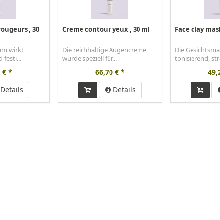
rougeurs
, 30
Creme contour yeux
, 30 ml
Face clay mas
um wirkt
Die reichhaltige Augencreme
Die Gesichtsma
festi...
wurde speziell für...
tonisierend, str
 € *
66,70 € *
49,
Details
Details