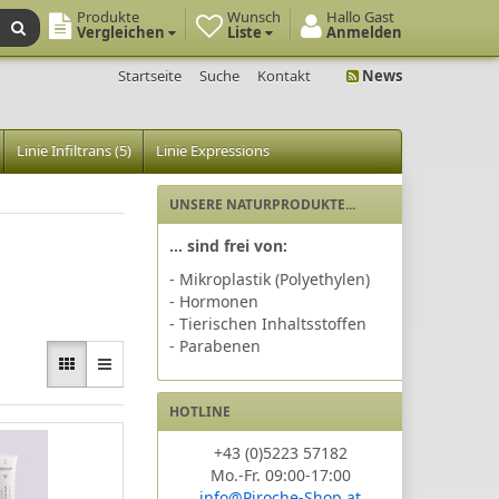
Produkte
Wunsch
Hallo Gast
Vergleichen
Liste
Anmelden
Startseite
Suche
Kontakt
News
Linie Infiltrans (5)
Linie Expressions
UNSERE NATURPRODUKTE...
... sind frei von:
- Mikroplastik (Polyethylen)
- Hormonen
- Tierischen Inhaltsstoffen
- Parabenen
HOTLINE
+43 (0)5223 57182
Mo.-Fr. 09:00-17:00
info@Piroche-Shop.at