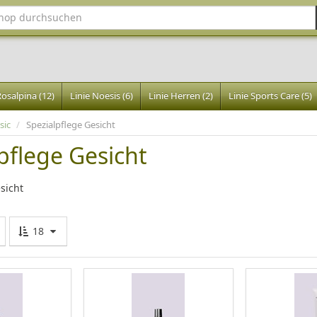
Rosalpina (12)
Linie Noesis (6)
Linie Herren (2)
Linie Sports Care (5)
sic
/
Spezialpflege Gesicht
pflege Gesicht
sicht
18