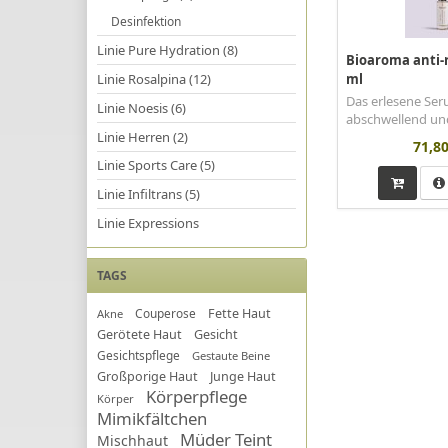
Desinfektion
Linie Pure Hydration (8)
Bioaroma anti-
Linie Rosalpina (12)
ml
Das erlesene Ser
Linie Noesis (6)
abschwellend und 
Linie Herren (2)
71,80
Linie Sports Care (5)
Linie Infiltrans (5)
Linie Expressions
TAGS
Couperose
Fette Haut
Akne
Gerötete Haut
Gesicht
Gesichtspflege
Gestaute Beine
Großporige Haut
Junge Haut
Körperpflege
Körper
Mimikfältchen
Müder Teint
Mischhaut