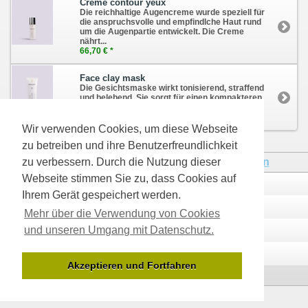
Creme contour yeux
Die reichhaltige Augencreme wurde speziell für
die anspruchsvolle und empfindlche Haut rund
um die Augenpartie entwickelt. Die Creme
nährt...
66,70 € *
Face clay mask
Die Gesichtsmaske wirkt tonisierend, straffend
und belebend. Sie sorgt für einen kompakteren
und strahlenden Teint. Sie eignet sich...
49,20 € *
Wir verwenden Cookies, um diese Webseite
zu betreiben und ihre Benutzerfreundlichkeit
* Alle Preise inkl. MwSt., zzgl.
Versandkosten
zu verbessern. Durch die Nutzung dieser
Webseite stimmen Sie zu, dass Cookies auf
Kontakt
Über uns
Ihrem Gerät gespeichert werden.
Zahlungsarten
Versandinfos
Mehr über die Verwendung von Cookies
und unseren Umgang mit Datenschutz.
Datenschutzerklärung
AGB
Impressum
Widerrufsrecht
Akzeptieren und Fortfahren
Desktop Version