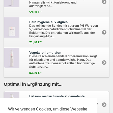
Hamamelis wirkt tonisierend und
adstringierend...
59,80 € *
Pain hygiene aux algues
Das reinigende Syndet mit saurem PH-Wert von
5,5 erhält den natürlichen Schutzmantel der
Epidermis. Die enthaltenen Wirkstoffe aus der
Fingertang-Alge...
21,80 € *
Vegetal oil emulsion
Diese rasch einziehende Körperemulsion sorgt
für elastische und samtig weiche Haut. Das
enthaltene Traubenkernöl enthält hochwertige
Substanzen...
53,80 € *
Optimal in Ergänzung mit...
Balsam restructurante et demelante
Der Pflegebalsam ist eine wahre Intensivpflege
für das Haar. Er pflegt das Haar und verleiht ihm
Samtigkeit...
Wir verwenden Cookies, um diese Webseite